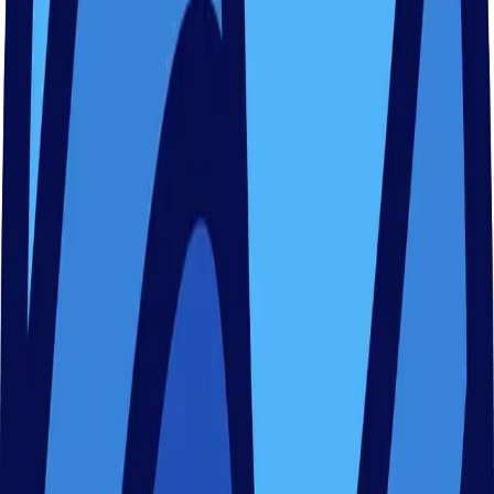
Bünyamin Sarikaya
Geschäftsführer Nessy GmbH
Experte für Schwimmunterricht
Veröffentlicht:
23.01.2024
Zuletzt bearbeitet:
22.09.2025
BS