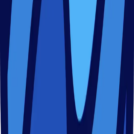
Zurück
Footer
NESSY
Professionelle Lehre mit
Spaß und Begeisterung.
Finde deine Wunsch-Kursart unter unserem vielfältigen
Angebot und melde dich für einen Kurs an einem von vielen
möglichen Standorten an.