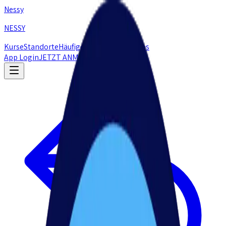
Nessy
NESSY
Kurse
Standorte
Häufige Fragen
Artikel
Jobs
App Login
JETZT
ANMELDEN