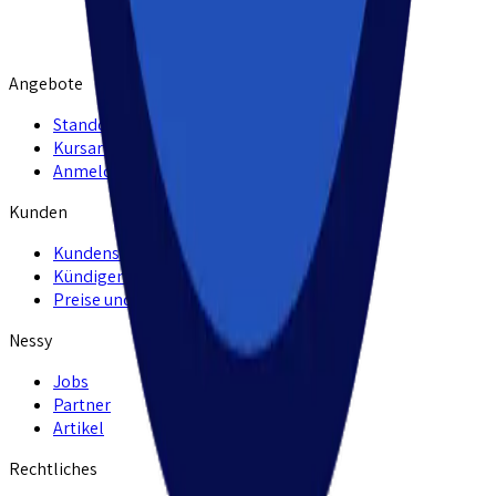
Angebote
Standorte
Kursarten
Anmelden
Kunden
Kundenservice
Kündigen
Preise und Leistungen
Nessy
Jobs
Partner
Artikel
Rechtliches