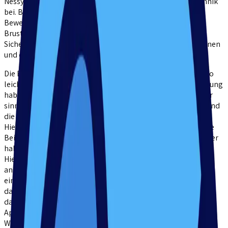
Nessy den Kindern das Brustschwimmen als Schwimmtechnik
bei. Beim Kraulen oder Rückenschwimmen sind die
Bewegungsabläufe oft schneller zu erlernen, das
Brustschwimmen gibt den Kindern allerdings die meiste
Sicherheit, weil sie so am ausdauerndsten Schwimmen können
und dabei den Überblick nicht verlieren.
Die Bewegung der Beine ist für viele Kinder zunächst nicht so
leicht, da sie nicht intuitiv ist. Ähnlich wie bei der Armbewegung
habe ich deswegen die Erfahrung gemacht, dass es auch hier
sinnvoll ist, den Kindern ein Bild mit an die Hand zu geben und
die Bewegung erstmal außerhalb des Wassers zu trainieren.
Hierfür verwenden wir z.B. dass Bild der Froschbeine, also die
Beine so zu bewegen wie ein schwimmender Frosch. Ich selber
habe oft das Bild vom Apfel, der geschnitten wird, benutzt.
Hierfür habe ich mich mit den Kindern rausgesetzt, die Knie
angezogen und ihnen dann gesagt, sie sollen die Beine in
einem großen Kreis nach vorne bewegen und sich vorstellen,
dass sei ein Apfel. Vorne angekommen, sollen sie die Beine
dann wieder anziehen und sich vorstellen, sie würden diesen
Apfel damit in der Mitte durchschneiden.
Wenn das an Land gut funktioniert, bin ich mit den Kindern an