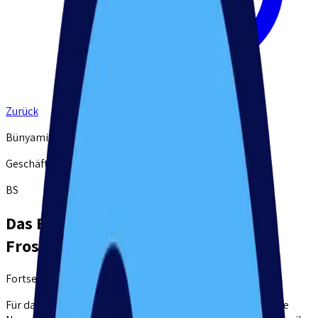
Zurück
Bünyamin Sarikaya
Geschäftsführer Nessy GmbH
BS
Das Brustschwimmen Teil 2 - Die
Froschbeine
Fortsetzung von:
Die Pfeilarme
Für das Seepferdchenabzeichen bringt die Schwimmschule