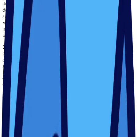
den Beckenrand gegangen. Die Kinder haben sich dann mit
dem Bauch auf den Beckenrand gelegt und die Bewegung
schon einmal im Wasser geübt. Ich bin währenddessen
rumgegangen, habe geschaut, dass die Kinder die Bewegung
mit der nötigen Kraft ausführen und die Beine richtig
koordinieren.
Dann kann es losgehen. Jedes Kind bekommt ein Brettchen in
die Hand, auf das es sich mit dem Oberkörper legt. Die Beine
erstmal gesondert zu üben, macht es den Kindern leichter, sich
auf den neuen Bewegungsablauf konzentrieren zu können.
Hierbei habe ich als Trainer die Möglichkeit, entweder ein
wenig an dem Brettchen zu ziehen, um dem Kind das
Vorwärtskommen zu erleichtern. Oder aber ich unterstütze das
Kind in seiner Beinbewegung, indem ich das Kind an den Füßen
festhalte und die Bewegung mit ausführe.
Sowohl die Arm- als auch die Beinbewegung lernen die Kinder
zunächst isoliert voneinander. Auch wenn die Kinder die
Bewegungen dann in Kombination ausführen können, macht es
Sinn, beides auch immer wieder getrennt voneinander zu üben,
damit sich keine Ungenauigkeiten einschleichen.