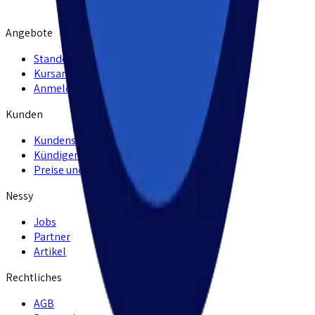
Angebote
Standorte
Kursarten
Anmelden
Kunden
Kundenservice
Kündigen
Preise und Leistungen
Nessy
Jobs
Partner
Artikel
Rechtliches
AGB