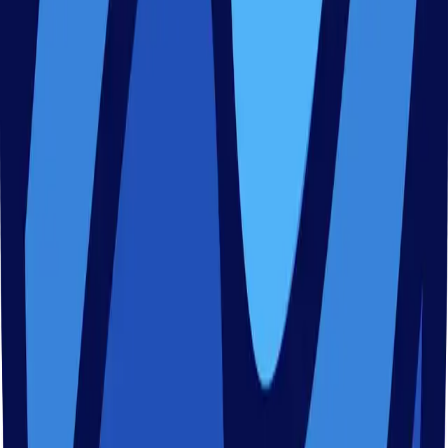
Anmeldung abschließen
Als letztes hinterlegst du deine Daten, mit denen die
Anmeldung abgeschlossen wird.
Brauchst du Hilfe?
Footer
NESSY
Professionelle Lehre mit
Spaß und Begeisterung.
Finde deine Wunsch-Kursart unter unserem vielfältigen
Angebot und melde dich für einen Kurs an einem von vielen
möglichen Standorten an.