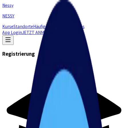
Nessy
NESSY
Kurse
Standorte
Häufige Fragen
Artikel
Jobs
App Login
JETZT
ANMELDEN
Registrierung